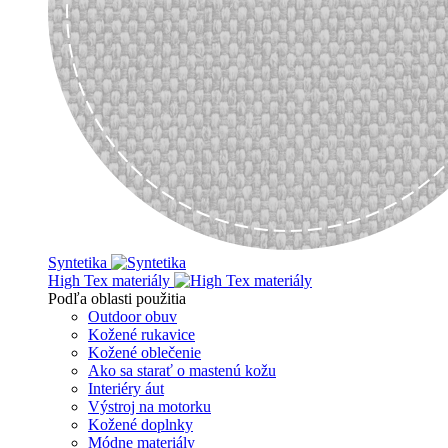
Syntetika
High Tex materiály
Podľa oblasti použitia
Outdoor obuv
Kožené rukavice
Kožené oblečenie
Ako sa starať o mastenú kožu
Interiéry áut
Výstroj na motorku
Kožené doplnky
Módne materiály