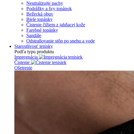
Neutralizujte pachy
Podrážky a švy topánok
Bežecká obuv
Biele topánky
Čistenie čižiem z jahňacej kože
Farebné topánky
Sandále
Odstraňovanie stôp po snehu a vode
Starostlivosť tenisky
Podľa typu produktu
Impregnácia
Čistenie
Ošetrenie