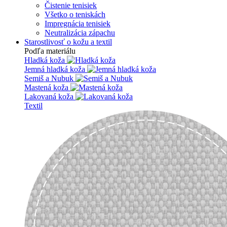
Čistenie tenisiek
Všetko o teniskách
Impregnácia tenisiek
Neutralizácia zápachu
Starostlivosť o kožu a textil
Podľa materiálu
Hladká koža
Jemná hladká koža
Semiš a Nubuk
Mastená koža
Lakovaná koža
Textil