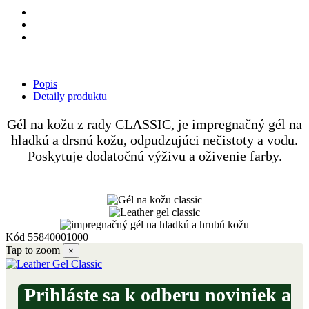
Popis
Detaily produktu
Gél na kožu z rady CLASSIC, je impregnačný gél na
hladkú a drsnú kožu, odpudzujúci nečistoty a vodu.
Poskytuje dodatočnú výživu a oživenie farby.
Kód
55840001000
Tap to zoom
×
Prihláste sa k odberu noviniek a