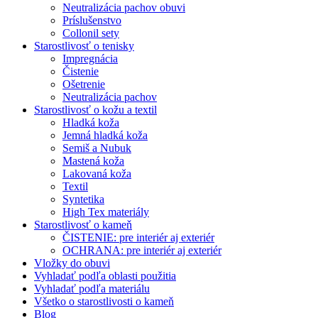
Neutralizácia pachov obuvi
Príslušenstvo
Collonil sety
Starostlivosť o tenisky
Impregnácia
Čistenie
Ošetrenie
Neutralizácia pachov
Starostlivosť o kožu a textil
Hladká koža
Jemná hladká koža
Semiš a Nubuk
Mastená koža
Lakovaná koža
Textil
Syntetika
High Tex materiály
Starostlivosť o kameň
ČISTENIE: pre interiér aj exteriér
OCHRANA: pre interiér aj exteriér
Vložky do obuvi
Vyhladať podľa oblasti použitia
Vyhladať podľa materiálu
Všetko o starostlivosti o kameň
Blog