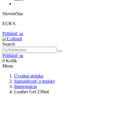
Slovenčina
EUR €
Prihlásiť sa
Search
Prihlásiť sa
0
Košík
Menu
Úvodná stránka
Starostlivosť o tenisky
Impregnácia
Leather Gel 230ml