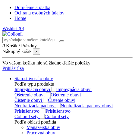
Doručenie a platba
Ochrana osobných údajov
Home
Wishlist (
0
)
0
Košík
/
Prázdny
Nákupný košík
×
Vo vašom košíku nie sú žiadne ďalšie položky
Prihlásiť sa
Starostlivosť o obuv
Podľa typu produktu
Impregnácia obuvi
Ošetrenie obuvi
Čistenie obuvi
Neutralizácia pachov
Príslušenstvo
Collonil sety
Podľa oblasti použitia
Manažérska obuv
Pracovná obuv