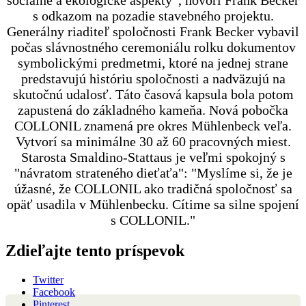
sociálne a ekologické aspekty“, hovorí Frank Becker
s odkazom na pozadie stavebného projektu.
Generálny riaditeľ spoločnosti Frank Becker vybavil
počas slávnostného ceremoniálu rolku dokumentov
symbolickými predmetmi, ktoré na jednej strane
predstavujú históriu spoločnosti a nadväzujú na
skutočnú udalosť. Táto časová kapsula bola potom
zapustená do základného kameňa. Nová pobočka
COLLONIL znamená pre okres Mühlenbeck veľa.
Vytvorí sa minimálne 30 až 60 pracovných miest.
Starosta Smaldino-Stattaus je veľmi spokojný s
"návratom strateného dieťaťa": "Myslíme si, že je
úžasné, že COLLONIL ako tradičná spoločnosť sa
opäť usadila v Mühlenbecku. Cítime sa silne spojení
s COLLONIL."
Zdieľajte tento príspevok
Twitter
Facebook
Pinterest