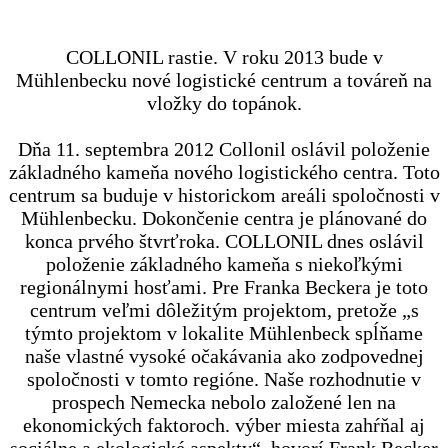
COLLONIL rastie. V roku 2013 bude v
Mühlenbecku nové logistické centrum a továreň na
vložky do topánok.
Dňa 11. septembra 2012 Collonil oslávil položenie
základného kameňa nového logistického centra. Toto
centrum sa buduje v historickom areáli spoločnosti v
Mühlenbecku. Dokončenie centra je plánované do
konca prvého štvrťroka. COLLONIL dnes oslávil
položenie základného kameňa s niekoľkými
regionálnymi hosťami. Pre Franka Beckera je toto
centrum veľmi dôležitým projektom, pretože „s
týmto projektom v lokalite Mühlenbeck spĺňame
naše vlastné vysoké očakávania ako zodpovednej
spoločnosti v tomto regióne. Naše rozhodnutie v
prospech Nemecka nebolo založené len na
ekonomických faktoroch. výber miesta zahŕňal aj