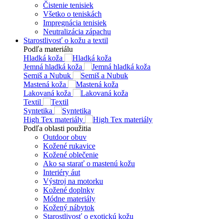
Čistenie tenisiek
Všetko o teniskách
Impregnácia tenisiek
Neutralizácia zápachu
Starostlivosť o kožu a textil
Podľa materiálu
Hladká koža
Jemná hladká koža
Semiš a Nubuk
Mastená koža
Lakovaná koža
Textil
Syntetika
High Tex materiály
Podľa oblasti použitia
Outdoor obuv
Kožené rukavice
Kožené oblečenie
Ako sa starať o mastenú kožu
Interiéry áut
Výstroj na motorku
Kožené doplnky
Módne materiály
Kožený nábytok
Starostlivosť o exotickú kožu