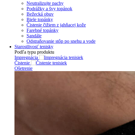
Neutralizujte pachy
Podrážky a švy topánok
Bežecká obuv
Biele topánky
Čistenie čižiem z jahňacej kože
Farebné topánky
Sandále
Odstraňovanie stôp po snehu a vode
Starostlivosť tenisky
Podľa typu produktu
Impregnácia
Čistenie
Ošetrenie