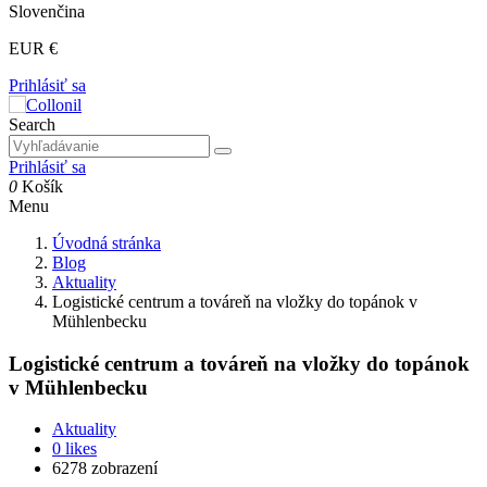
Slovenčina
EUR €
Prihlásiť sa
Search
Prihlásiť sa
0
Košík
Menu
Úvodná stránka
Blog
Aktuality
Logistické centrum a továreň na vložky do topánok v
Mühlenbecku
Logistické centrum a továreň na vložky do topánok
v Mühlenbecku
Aktuality
0
likes
6278 zobrazení