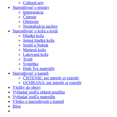
Collonil sety
Starostlivosť o tenisky
Impregnácia
Čistenie
Ošetrenie
Neutralizácia pachov
Starostlivosť o kožu a textil
Hladká koža
Jemná hladká koža
Semiš a Nubuk
Mastená koža
Lakovaná koža
Textil
Syntetika
High Tex materiály
Starostlivosť o kameň
ČISTENIE: pre interiér aj exteriér
OCHRANA: pre interiér aj exteriér
Vložky do obuvi
Vyhladať podľa oblasti použitia
Vyhladať podľa materiálu
Všetko o starostlivosti o kameň
Blog