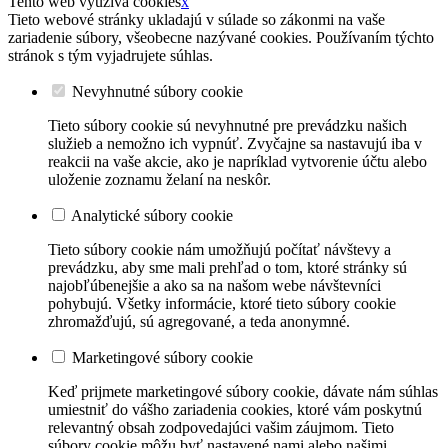
Tento web využíva cookies
x
Tieto webové stránky ukladajú v súlade so zákonmi na vaše
zariadenie súbory, všeobecne nazývané cookies. Používaním týchto
stránok s tým vyjadrujete súhlas.
Nevyhnutné súbory cookie
Tieto súbory cookie sú nevyhnutné pre prevádzku našich
služieb a nemožno ich vypnúť. Zvyčajne sa nastavujú iba v
reakcii na vaše akcie, ako je napríklad vytvorenie účtu alebo
uloženie zoznamu želaní na neskôr.
Analytické súbory cookie
Tieto súbory cookie nám umožňujú počítať návštevy a
prevádzku, aby sme mali prehľad o tom, ktoré stránky sú
najobľúbenejšie a ako sa na našom webe návštevníci
pohybujú. Všetky informácie, ktoré tieto súbory cookie
zhromažďujú, sú agregované, a teda anonymné.
Marketingové súbory cookie
Keď prijmete marketingové súbory cookie, dávate nám súhlas
umiestniť do vášho zariadenia cookies, ktoré vám poskytnú
relevantný obsah zodpovedajúci vašim záujmom. Tieto
súbory cookie môžu byť nastavené nami alebo našimi